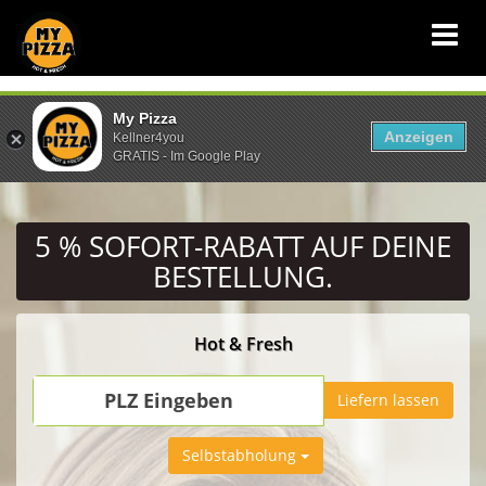
My Pizza
Anzeigen
Kellner4you
GRATIS - Im Google Play
5 % SOFORT-RABATT
AUF DEINE
BESTELLUNG.
Hot & Fresh
PLZ
PLZ Eingeben
Liefern lassen
Eingeben
Selbstabholung