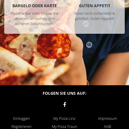
BARGELD ODER KARTE
GUTEN APPETIT
Bezahle Bar oder Online mit
Essen wird vorbereitet &
unserem einfachen und
geliefert. Guten Appetit!
sicheren Bezahlsystem.
FOLGEN SIE UNS AUF:
Einloggen
My Pizza Linz
Impressum
Registrieren
My Pizza Traun
AGB